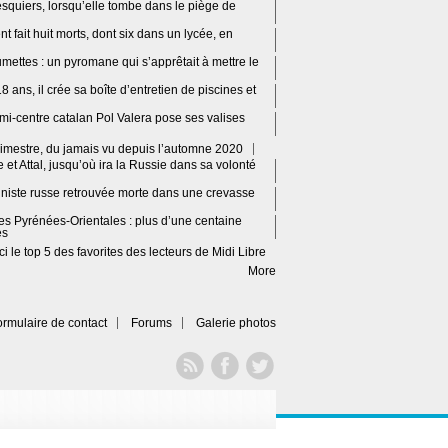
esquiers, lorsqu’elle tombe dans le piège de
t fait huit morts, dont six dans un lycée, en
lumettes : un pyromane qui s’apprêtait à mettre le
 ans, il crée sa boîte d’entretien de piscines et
 demi-centre catalan Pol Valera pose ses valises
imestre, du jamais vu depuis l’automne 2020
et Attal, jusqu’où ira la Russie dans sa volonté
piniste russe retrouvée morte dans une crevasse
les Pyrénées-Orientales : plus d’une centaine
es
 le top 5 des favorites des lecteurs de Midi Libre
More
ormulaire de contact
Forums
Galerie photos