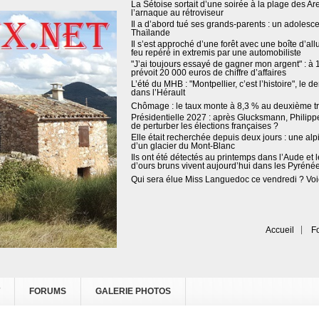
La Sétoise sortait d’une soirée à la plage des Ar
l’arnaque au rétroviseur
Il a d’abord tué ses grands-parents : un adolescen
Thaïlande
Il s’est approché d’une forêt avec une boîte d’al
feu repéré in extremis par une automobiliste
"J’ai toujours essayé de gagner mon argent" : à 18
prévoit 20 000 euros de chiffre d’affaires
L’été du MHB : "Montpellier, c’est l’histoire", le
dans l’Hérault
Chômage : le taux monte à 8,3 % au deuxième tr
Présidentielle 2027 : après Glucksmann, Philippe 
de perturber les élections françaises ?
Elle était recherchée depuis deux jours : une al
d’un glacier du Mont-Blanc
Ils ont été détectés au printemps dans l’Aude et 
d’ours bruns vivent aujourd’hui dans les Pyréné
Qui sera élue Miss Languedoc ce vendredi ? Voici
Accueil
F
FORUMS
GALERIE PHOTOS