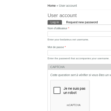
You are here
Home
» User account
User account
Primary tabs
Log in
(active tab)
Request new password
Nom d'utilisateur
*
Enter your bedarieux.net username.
Mot de passe
*
Enter the password that accompanies your username.
CAPTCHA
Cette question sert à vérifier si vous êtes un