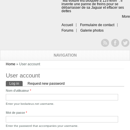
"Ma voiture est bloquée à 125 km/h" : il
invente une panne de freins pour se
débarrasser de sa Jaguar et effacer ses
dettes
More
Accueil
Formulaire de contact
Forums
Galerie photos
NAVIGATION
You are here
Home
» User account
User account
Primary tabs
Log in
(active tab)
Request new password
Nom d'utilisateur
*
Enter your bedarieux.net username.
Mot de passe
*
Enter the password that accompanies your username.