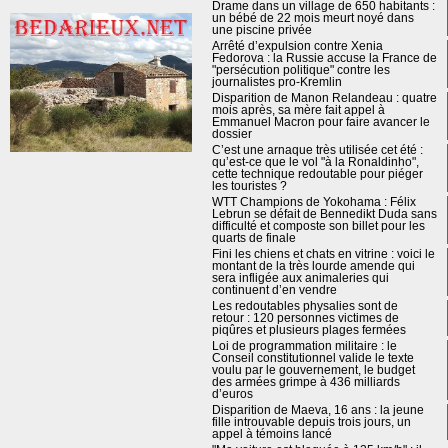
Drame dans un village de 650 habitants :
un bébé de 22 mois meurt noyé dans
une piscine privée
Arrêté d’expulsion contre Xenia
Fedorova : la Russie accuse la France de
"persécution politique" contre les
journalistes pro-Kremlin
Disparition de Manon Relandeau : quatre
mois après, sa mère fait appel à
Emmanuel Macron pour faire avancer le
dossier
C’est une arnaque très utilisée cet été :
qu’est-ce que le vol "à la Ronaldinho",
cette technique redoutable pour piéger
les touristes ?
WTT Champions de Yokohama : Félix
Lebrun se défait de Bennedikt Duda sans
difficulté et composte son billet pour les
quarts de finale
Fini les chiens et chats en vitrine : voici le
montant de la très lourde amende qui
sera infligée aux animaleries qui
continuent d’en vendre
Les redoutables physalies sont de
retour : 120 personnes victimes de
piqûres et plusieurs plages fermées
Loi de programmation militaire : le
Conseil constitutionnel valide le texte
voulu par le gouvernement, le budget
des armées grimpe à 436 milliards
d’euros
Disparition de Maeva, 16 ans : la jeune
fille introuvable depuis trois jours, un
appel à témoins lancé