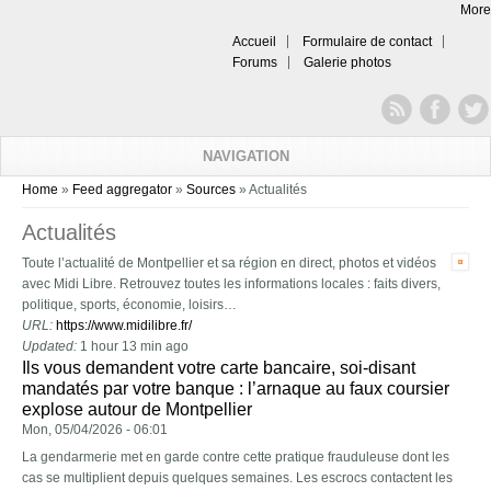
More
Accueil
Formulaire de contact
Forums
Galerie photos
NAVIGATION
You are here
Home
»
Feed aggregator
»
Sources
» Actualités
Actualités
Toute l’actualité de Montpellier et sa région en direct, photos et vidéos
avec Midi Libre. Retrouvez toutes les informations locales : faits divers,
politique, sports, économie, loisirs…
URL:
https://www.midilibre.fr/
Updated:
1 hour 13 min ago
Ils vous demandent votre carte bancaire, soi-disant
mandatés par votre banque : l’arnaque au faux coursier
explose autour de Montpellier
Mon, 05/04/2026 - 06:01
La gendarmerie met en garde contre cette pratique frauduleuse dont les
cas se multiplient depuis quelques semaines. Les escrocs contactent les