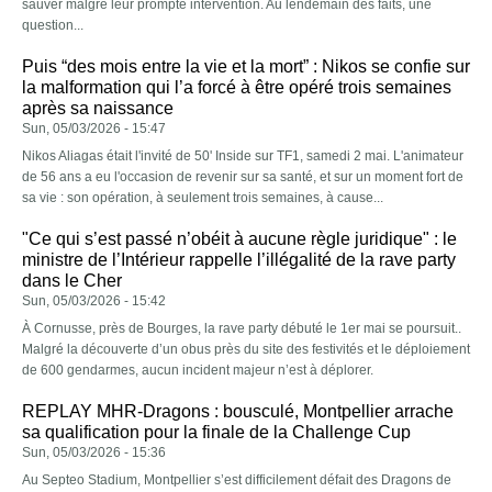
sauver malgré leur prompte intervention. Au lendemain des faits, une
question...
Puis “des mois entre la vie et la mort” : Nikos se confie sur
la malformation qui l’a forcé à être opéré trois semaines
après sa naissance
Sun, 05/03/2026 - 15:47
Nikos Aliagas était l'invité de 50' Inside sur TF1, samedi 2 mai. L'animateur
de 56 ans a eu l'occasion de revenir sur sa santé, et sur un moment fort de
sa vie : son opération, à seulement trois semaines, à cause...
"Ce qui s’est passé n’obéit à aucune règle juridique" : le
ministre de l’Intérieur rappelle l’illégalité de la rave party
dans le Cher
Sun, 05/03/2026 - 15:42
À Cornusse, près de Bourges, la rave party débuté le 1er mai se poursuit..
Malgré la découverte d’un obus près du site des festivités et le déploiement
de 600 gendarmes, aucun incident majeur n’est à déplorer.
REPLAY MHR-Dragons : bousculé, Montpellier arrache
sa qualification pour la finale de la Challenge Cup
Sun, 05/03/2026 - 15:36
Au Septeo Stadium, Montpellier s’est difficilement défait des Dragons de