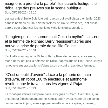
résignons à prendre la parole", les parents fustigent le
déballage des preuves sur la scène publique
Sun, 05/03/2026 - 19:10
Les parents d’Émile Soleil, le petit garçon qui avait disparu en juillet 2023
dans le hameau du Haut-Vernet (Alpes-de-Haute-Provence), ont pris la
parole pour dénoncer les multiples violations du secret de...
"Longtemps, on te surnommait Coco la mytho" : la sœur
et la femme de Richard Berry réagissent après une
nouvelle prise de parole de sa fille Coline
Sun, 05/03/2026 - 18:31
L'actuelle compagne de Richard Berry, Pascale Louange, et sa soeur,
Marie Berry, ont pris la défense de l'acteur après que sa fille Coline Berry a
renouvelé ses accusations d'abus à son encontre. Les deux femmes...
"C’est un outil d’avenir" : face à la pénurie de main-
d’œuvre, un robot 100 % électrique et autonome
révolutionne le travail dans les vignes à Pujaut
Sun, 05/03/2026 - 18:21
La robotique viticole s’impose dans les vignes du Gard. Avec Bakus, un
enjambeur électrique autonome, Christophe Novara, vigneron bio sur la
commune de Pujaut, assure gagner en efficacité et espère, à l’avenir,...