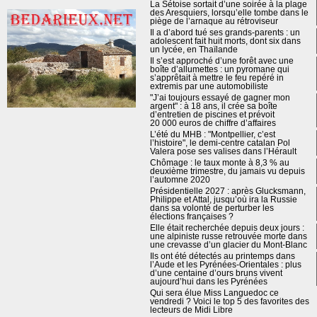
La Sétoise sortait d’une soirée à la plage
des Aresquiers, lorsqu’elle tombe dans le
piège de l’arnaque au rétroviseur
Il a d’abord tué ses grands-parents : un
adolescent fait huit morts, dont six dans
un lycée, en Thaïlande
Il s’est approché d’une forêt avec une
boîte d’allumettes : un pyromane qui
s’apprêtait à mettre le feu repéré in
extremis par une automobiliste
"J’ai toujours essayé de gagner mon
argent" : à 18 ans, il crée sa boîte
d’entretien de piscines et prévoit
20 000 euros de chiffre d’affaires
L’été du MHB : "Montpellier, c’est
l’histoire", le demi-centre catalan Pol
Valera pose ses valises dans l’Hérault
Chômage : le taux monte à 8,3 % au
deuxième trimestre, du jamais vu depuis
l’automne 2020
Présidentielle 2027 : après Glucksmann,
Philippe et Attal, jusqu’où ira la Russie
dans sa volonté de perturber les
élections françaises ?
Elle était recherchée depuis deux jours :
une alpiniste russe retrouvée morte dans
une crevasse d’un glacier du Mont-Blanc
Ils ont été détectés au printemps dans
l’Aude et les Pyrénées-Orientales : plus
d’une centaine d’ours bruns vivent
aujourd’hui dans les Pyrénées
Qui sera élue Miss Languedoc ce
vendredi ? Voici le top 5 des favorites des
lecteurs de Midi Libre